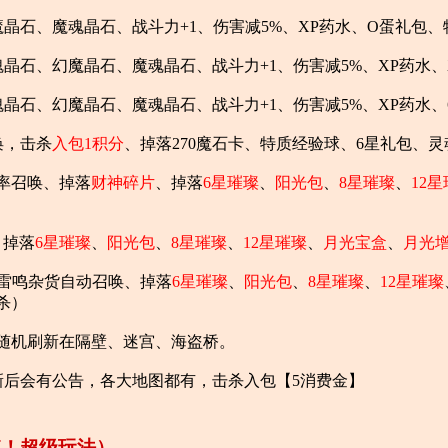
晶石、魔魂晶石、战斗力+1、伤害减5%、XP药水、O蛋礼包
晶石、幻魔晶石、魔魂晶石、战斗力+1、伤害减5%、XP药水
晶石、幻魔晶石、魔魂晶石、战斗力+1、伤害减5%、XP药水
唤，击杀
入包1积分
、掉落270魔石卡、特质经验球、6星礼包、灵
率召唤、掉落
财神碎片
、掉落
6星璀璨
、
阳光包
、
8星璀璨
、
12
，掉落
6星璀璨
、
阳光包
、
8星璀璨
、
12星璀璨
、
月光宝盒
、
月光
SS雷鸣杂货自动召唤、掉落
6星璀璨
、
阳光包
、
8星璀璨
、
12星璀璨
杀）
随机刷新在隔壁、迷宫、海盗桥。
新后会有公告，各大地图都有，击杀入包【5消费金】
！超级玩法）