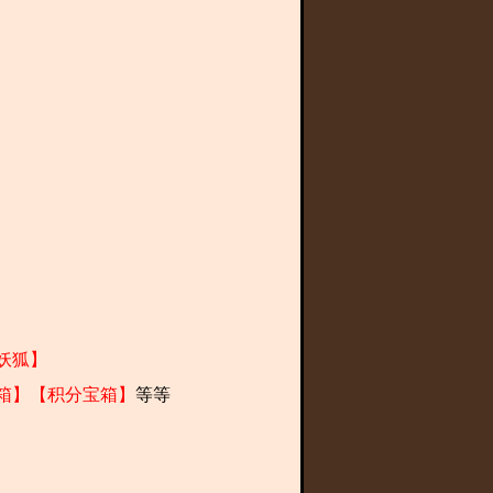
妖狐】
箱】【积分宝箱】
等等