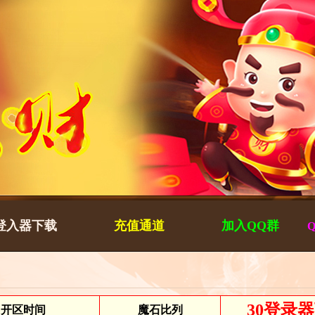
登入器下载
充值通道
加入QQ群
30
登录器
开区时间
魔石比列