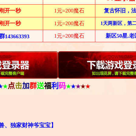
刚开一秒
1元=200魔石
复古怀旧，
刚开一秒
1元=200魔石
1天两新区，第
1元=200魔石
新区50星.老
Q群
143663393
点
击
加
群
送
福
利
码
★
★
★
★
★
★
★
兽、独家财神爷宝宝】