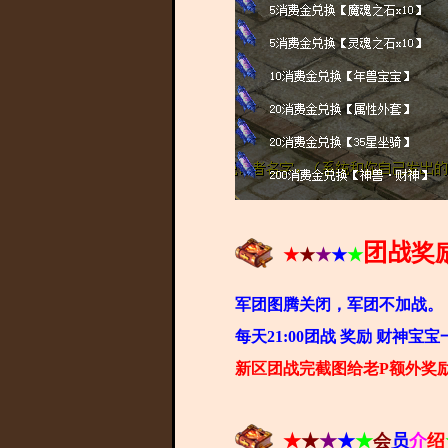
团战
奖
★
★
★
★
★
军团图腾关闭，军团不加战。
每天21:00团战 奖励 财神宝宝
新区团战完截图
给老P额外奖励
★
★
★
★
★
会
员
介
绍