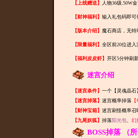
【上线赠送】
人物36级.50
【财神福利】
输入礼包码即可领
【版本介绍】
魔石商店，无特
【限量福利】
全区前20位进
【福利皮皮虾】
开区5分钟刷
迷宫介绍
【迷宫条件】
一个【灵魂晶石
【迷宫掉落】
迷宫概率掉落
【
【财神宝箱】
迷宫刷怪概率召
【九尾妖狐】
掉落
阳光包
、
幻
BOSS掉落 