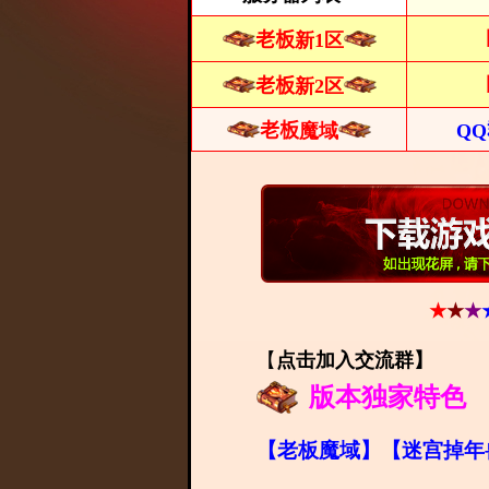
老板
新1区
老板
新2区
老板
魔域
Q
★
★
★
【
点击加入交流群
】
版本独家特色
【老板魔域】【迷宫掉年