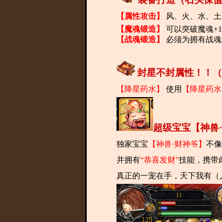
【属性攻击】
风、火、水、土
【魔魂锻造】
可以突破魔魂+1
【战魂锻造】
必须为拥有战魂
封星不封属性！！（
【降星药水】
使用
【降星药水
超级宝宝【神兽
独家宝宝
【神兽·财神爷】
不像
并拥有
“恭喜发财”
技能，携带
真正的一宠在手，天下我有（