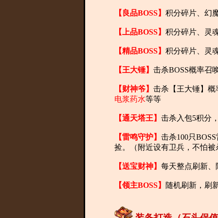
【良品BOSS】
积分碎片、幻魔
【上品BOSS】
积分碎片、灵魂
【精品BOSS】
积分碎片、灵魂
【王大锤】
击杀BOSS概率召
【财神爷】
击杀【王大锤】概
电浆药水
等等
【通天塔王】
击杀入包5积分
【雷鸣守护】
击杀100只BO
捡。（附近设有卫兵，不怕被
【送宝财神】
每天整点刷新、
【领主BOSS】
随机刷新，刷
装备打造（石头保值