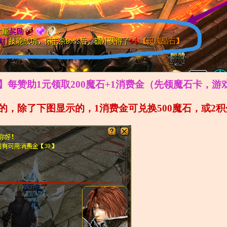
】每赞助1元领取200魔石+1消费金（先领魔石卡，游
的，除了下图显示的，1消费金可兑换500魔石，或2积