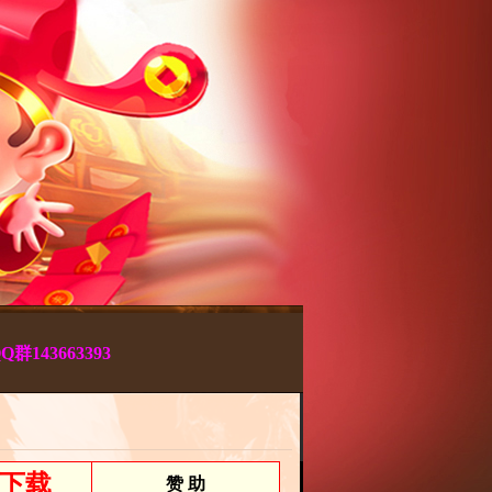
QQ群
143663393
下载
赞 助