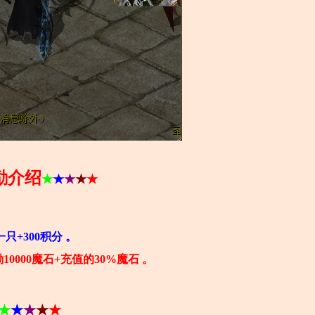
励介绍
★
★
★
★
★
一只+300积分 。
10000魔石+充值的30%魔石 。
★
★
★
★
★