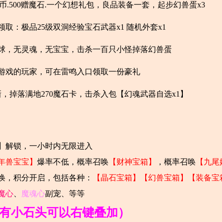
W金币.500赠魔石.一个幻想礼包，良品装备一套，起步幻兽蛋x3
取：极品25级双洞经验宝石武器x1 随机外套x1
球，无灵魂，无宝宝，击杀一百只小怪掉落幻兽蛋
入游戏的玩家，可在雷鸣入口领取一份豪礼
新，掉落满地270魔石卡，击杀入包【幻魂武器自选x1】
】解锁，一小时内无限进入
年兽宝宝】
爆率不低，概率召唤
【财神宝箱】
，概率召唤
【九尾
唤，积分开启，包括各种：
【晶石宝箱】【幻兽宝箱】【装备宝
魔心
、
魔魂心
副宠、等等
（所有小石头可以右键叠加）